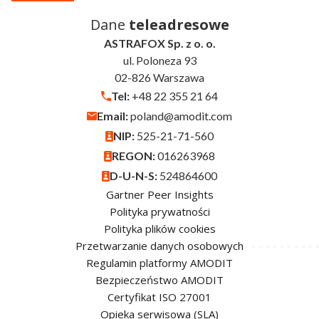
Dane
teleadresowe
ASTRAFOX Sp. z o. o.
ul. Poloneza 93
02-826 Warszawa
Tel:
+48 22 355 21 64
Email:
poland@amodit.com
NIP:
525-21-71-560
REGON:
016263968
D-U-N-S:
524864600
Gartner Peer Insights
Polityka prywatności
Polityka plików cookies
Przetwarzanie danych osobowych
Regulamin platformy AMODIT
Bezpieczeństwo AMODIT
Certyfikat ISO 27001
Opieka serwisowa (SLA)