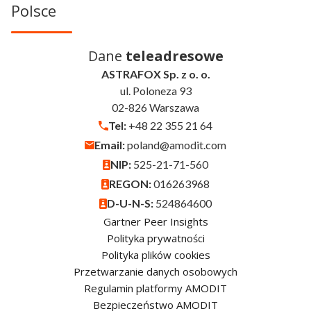
Polsce
Dane
teleadresowe
ASTRAFOX Sp. z o. o.
ul. Poloneza 93
02-826 Warszawa
Tel:
+48 22 355 21 64
Email:
poland@amodit.com
NIP:
525-21-71-560
REGON:
016263968
D-U-N-S:
524864600
Gartner Peer Insights
Polityka prywatności
Polityka plików cookies
Przetwarzanie danych osobowych
Regulamin platformy AMODIT
Bezpieczeństwo AMODIT