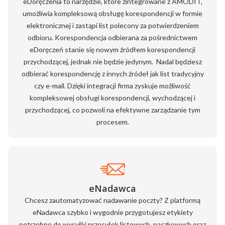
eDoręczenia to narzędzie, które zintegrowane z AMODIT,
umożliwia kompleksową obsługę korespondencji w formie
elektronicznej i zastąpi list polecony za potwierdzeniem
odbioru. Korespondencja odbierana za pośrednictwem
eDoręczeń stanie się nowym źródłem korespondencji
przychodzącej, jednak nie będzie jedynym. Nadal będziesz
odbierać korespondencję z innych źródeł jak list tradycyjny
czy e-mail. Dzięki integracji firma zyskuje możliwość
kompleksowej obsługi korespondencji, wychodzącej i
przychodzącej, co pozwoli na efektywne zarządzanie tym
procesem.
eNadawca
Chcesz zautomatyzować nadawanie poczty? Z platformą
eNadawca szybko i wygodnie przygotujesz etykiety
potrzebne do wysyłki przesyłek listowych, paczkowych oraz