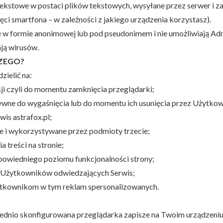
je tekstowe w postaci plików tekstowych, wysyłane przez serwer i 
ci smartfona – w zależności z jakiego urządzenia korzystasz).
 w formie anonimowej lub pod pseudonimem i nie umożliwiają Admi
ją wirusów.
CZEGO?
zielić na:
sji czyli do momentu zamknięcia przeglądarki;
tywne do wygaśnięcia lub do momentu ich usunięcia przez Użytkow
is astrafox.pl;
e i wykorzystywane przez podmioty trzecie;
 treści na stronie;
powiedniego poziomu funkcjonalności strony;
ji Użytkowników odwiedzających Serwis;
ytkownikom w tym reklam spersonalizowanych.
iednio skonfigurowana przeglądarka zapisze na Twoim urządzeniu