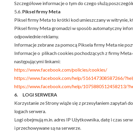
Szczegółowe informacje o tym do czego służą poszczególne
5.6.
Piksel firmy Meta
Piksel firmy Meta to krótki kod umieszczany w witrynie,
Piksel firmy Meta gromadzi w sposób automatyczny inform
odpowiednie reklamy.
Informacje zebrane za pomocą Piksela firmy Meta nie poz
Informacje o plikach cookies pochodzących z firmy Meta 
następującymi linkami:
https://www.facebook.com/policies/cookies/
https://www.facebook.com/help/516147308587266/?hel
https://www.facebook.com/help/1075880512458213/?he
6. LOGI SERWERA
Korzystanie ze Strony wiąże się z przesyłaniem zapytań d
logach serwera.
Logi obejmują m.in. adres IP Użytkownika, datę i czas ser
i przechowywane są na serwerze.