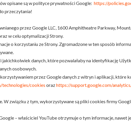
ów opisane są w polityce prywatności Google:
https://policies.g
o przeczytania!
pewnianego przez Google LLC, 1600 Amphitheatre Parkway, Mount
raz w celu optymalizacji Strony.
acje o korzystaniu ze Strony. Zgromadzone w ten sposób informa
wywane.
zi jakichkolwiek danych, które pozwalałaby na identyfikację Uż
 danych osobowych.
korzystywaniem przez Google danych z witryn i aplikacji, które k
m/technologies/cookies
oraz
https://support.google.com/analyti
be. W związku z tym, wykorzystywane są pliki cookies firmy Googl
oogle – właściciel YouTube otrzymuje o tym informacje, nawet jeś