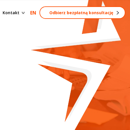
Formularz kontaktowy
EN
Kontakt
Odbierz bezpłatną konsultację
Zostań partnerem