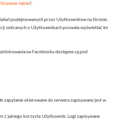
l/l/cookie-table
?.
 działań podejmowanych przez Użytkowników na Stronie.
acji zebranych o Użytkownikach pozwala wyświetlać im
h zablokowania na Facebooku dostępne są pod
de zapytanie skierowane do serwera zapisywane jest w
nym z jakiego korzysta Użytkownik. Logi zapisywane