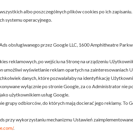
a wszystkich albo poszczególnych plików cookies po ich zapisaniu
ch systemu operacyjnego.
Ads obsługiwanego przez Google LLC, 1600 Amphitheatre Parkw
ies reklamowych, po wejściu na Stronę na urządzeniu Użytkownik
n umożliwi wyświetlanie reklam opartych na zainteresowaniach 
ichkolwiek danych, które pozwalałaby na identyfikację Użytkowni
onywane wyłącznie po stronie Google, za co Administrator nie po
jako użytkownikiem usług Google.
nie grupy odbiorców, do których mają docierać jego reklamy. To G
 Ads przy wykorzystaniu mechanizmu Ustawień zaimplementowaneg
le.com/
.