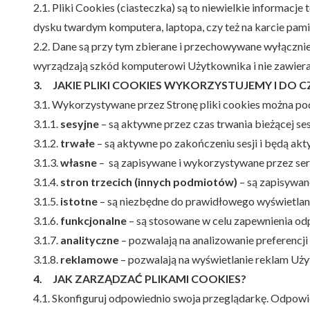
2.1. Pliki Cookies (ciasteczka) są to niewielkie informac
dysku twardym komputera, laptopa, czy też na karcie pamię
2.2. Dane są przy tym zbierane i przechowywane wyłącznie
wyrządzają szkód komputerowi Użytkownika i nie zawiera
3. JAKIE PLIKI COOKIES WYKORZYSTUJEMY I DO 
3.1. Wykorzystywane przez Stronę pliki cookies można pod
3.1.1.
sesyjne
– są aktywne przez czas trwania bieżącej se
3.1.2.
trwałe
– są aktywne po zakończeniu sesji i będą ak
3.1.3.
własne
– są zapisywane i wykorzystywane przez serw
3.1.4.
stron trzecich (innych podmiotów)
– są zapisywan
3.1.5.
istotne
– są niezbędne do prawidłowego wyświetlania
3.1.6.
funkcjonalne
– są stosowane w celu zapewnienia od
3.1.7.
analityczne
– pozwalają na analizowanie preferenc
3.1.8.
reklamowe
– pozwalają na wyświetlanie reklam Uż
4. JAK ZARZĄDZAĆ PLIKAMI COOKIES?
4.1. Skonfiguruj odpowiednio swoja przeglądarkę. Odpow