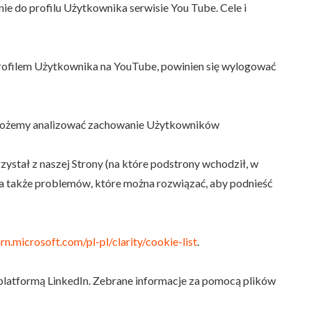
e do profilu Użytkownika serwisie You Tube. Cele i
 profilem Użytkownika na YouTube, powinien się wylogować
u możemy analizować zachowanie Użytkowników
stał z naszej Strony (na które podstrony wchodził, w
, a także problemów, które można rozwiązać, aby podnieść
arn.microsoft.com/pl-pl/clarity/cookie-list
.
platformą LinkedIn. Zebrane informacje za pomocą plików