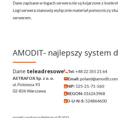
Dane zapisane w logach serwera nie są kojarzone z konkre
Logi serwera stanowią wyłącznie materiał pomocniczy słu
serwerem.
AMODIT- najlepszy system 
Dane
teleadresowe
Tel:
+48 22 355 21 64
ASTRAFOX Sp. z o. o.
Email:
poland@amodit.com
ul. Poloneza 93
NIP:
525-21-71-560
02-826 Warszawa
REGON:
016263968
D-U-N-S:
524864600
projekt i realizacja:
Webtom.pl © 2023