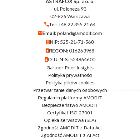
ASTRAFOX Sp. z o. o.
ul. Poloneza 93
02-826 Warszawa
Tel:
+48 22 355 21 64
Email:
poland@amodit.com
NIP:
525-21-71-560
REGON:
016263968
D-U-N-S:
524864600
Gartner Peer Insights
Polityka prywatności
Polityka plików cookies
Przetwarzanie danych osobowych
Regulamin platformy AMODIT
Bezpieczeństwo AMODIT
Certyfikat ISO 27001
Opieka serwisowa (SLA)
Zgodność AMODIT z Data Act
Zgodność AMODIT z AI Act