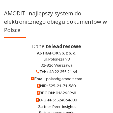
AMODIT- najlepszy system do
elektronicznego obiegu dokumentów w
Polsce
Dane
teleadresowe
ASTRAFOX Sp. z o. o.
ul. Poloneza 93
02-826 Warszawa
Tel:
+48 22 355 21 64
Email:
poland@amodit.com
NIP:
525-21-71-560
REGON:
016263968
D-U-N-S:
524864600
Gartner Peer Insights
Polityka prywatności