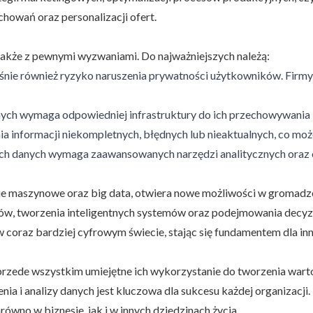
howań oraz personalizacji ofert.
także z pewnymi wyzwaniami. Do najważniejszych należą:
ośnie również ryzyko naruszenia prywatności użytkowników. Firm
ych wymaga odpowiedniej infrastruktury do ich przechowywania i
nia informacji niekompletnych, błędnych lub nieaktualnych, co m
h danych wymaga zaawansowanych narzędzi analitycznych oraz 
enie maszynowe oraz big data, otwiera nowe możliwości w gromadze
ów, tworzenia inteligentnych systemów oraz podejmowania decyzj
 coraz bardziej cyfrowym świecie, stając się fundamentem dla i
 przede wszystkim umiejętne ich wykorzystanie do tworzenia warto
a i analizy danych jest kluczowa dla sukcesu każdej organizacji
wno w biznesie, jak i w innych dziedzinach życia.