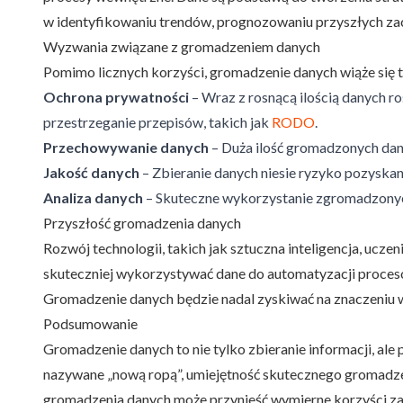
w identyfikowaniu trendów, prognozowaniu przyszłych zac
Wyzwania związane z gromadzeniem danych
Pomimo licznych korzyści, gromadzenie danych wiąże się 
Ochrona prywatności
– Wraz z rosnącą ilością danych r
przestrzeganie przepisów, takich jak
RODO
.
Przechowywanie danych
– Duża ilość gromadzonych dan
Jakość danych
– Zbieranie danych niesie ryzyko pozyska
Analiza danych
– Skuteczne wykorzystanie zgromadzonyc
Przyszłość gromadzenia danych
Rozwój technologii, takich jak sztuczna inteligencja, ucz
skuteczniej wykorzystywać dane do automatyzacji proces
Gromadzenie danych będzie nadal zyskiwać na znaczeniu w
Podsumowanie
Gromadzenie danych to nie tylko zbieranie informacji, ale
nazywane „nową ropą”, umiejętność skutecznego gromadzeni
gromadzenia danych może przynieść wymierne korzyści zaró