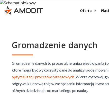
Budżetowanie
R
e-Teczka
Cz
Oferta
Pla
Raportowanie
D
Obieg korespon
Dl
Rozliczanie zal
M
eDoręczenia
In
Portal pracow
Z
Obieg faktur
Be
Gromadzenie danych
Delegacje
D
Obieg umów
Op
Wnioski urlop
O
System OMS - 
Pr
Podpisywanie
AMODIT AI OCR
Ob
Gromadzenie danych to proces zbierania, rejestrowania i 
które mogą być wykorzystywane do analizy, podejmowania
Archiwum do
DMS – Docume
Mo
optymalizacji procesów biznesowych
. W erze cyfrowej, 
Ochrona sygna
KSeF Connecto
eP
odgrywa kluczową rolę w zarządzaniu informacją i tworze
RODO
E-Podpis
AI
różnych dziedzinach, od marketingu po naukę.
Jednorazowy p
Inne procesy