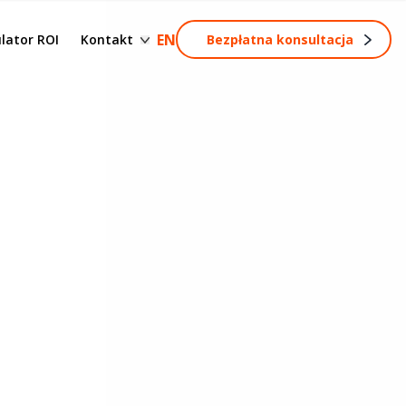
esów
Formularz kontaktowy
EN
lator ROI
Kontakt
Bezpłatna konsultacja
Zostań partnerem
rocesów
s
rozwój