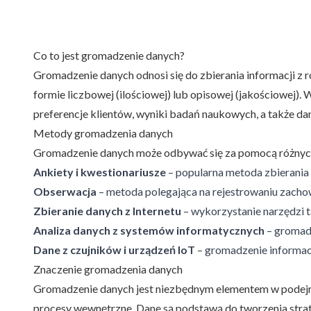
Co to jest gromadzenie danych?
Gromadzenie danych odnosi się do zbierania informacji z 
formie liczbowej (ilościowej) lub opisowej (jakościowej)
preferencje klientów, wyniki badań naukowych, a także da
Metody gromadzenia danych
Gromadzenie danych może odbywać się za pomocą różnyc
Ankiety i kwestionariusze
– popularna metoda zbierania 
Obserwacja
– metoda polegająca na rejestrowaniu zacho
Zbieranie danych z Internetu
– wykorzystanie narzędzi t
Analiza danych z systemów informatycznych
– gromadz
Dane z czujników i urządzeń IoT
– gromadzenie informacj
Znaczenie gromadzenia danych
Gromadzenie danych jest niezbędnym elementem w podejmow
procesy wewnętrzne. Dane są podstawą do tworzenia strat