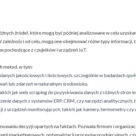
PCBC
różnych źródeł, które mogą być później analizowane w celu uzysk
. W zależności od celu, mogą one obejmować różne typy informacji
ne pochodzące z czujników i urządzeń IoT.
h metod, w tym:
danych jakościowych i ilościowych, szczególnie w badaniach spo
wań lub zdarzeń w naturalnym środowisku.
akich jak web scraping do pozyskiwania danych z różnych stron i
enie danych z systemów ERP, CRM, czy narzędzi analitycznych, ta
i z urządzeń monitorujących, takich jak kamery, termometry czy u
aniu decyzji opartych na faktach. Pozwala firmom i organizacjo
egii marketingowych, optymalizacji procesów produkcyjnych, czy