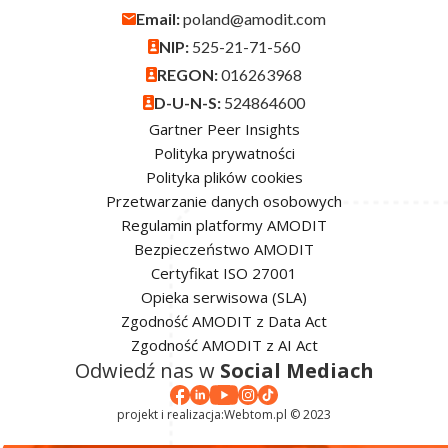
Email:
poland@amodit.com
NIP:
525-21-71-560
REGON:
016263968
D-U-N-S:
524864600
Gartner Peer Insights
Polityka prywatności
Polityka plików cookies
Przetwarzanie danych osobowych
Regulamin platformy AMODIT
Bezpieczeństwo AMODIT
Certyfikat ISO 27001
Opieka serwisowa (SLA)
Zgodność AMODIT z Data Act
Zgodność AMODIT z AI Act
Odwiedź nas w
Social Mediach
projekt i realizacja:
Webtom.pl © 2023