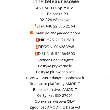
Dane
teleadresowe
ASTRAFOX Sp. z o. o.
ul. Poloneza 93
02-826 Warszawa
Tel:
+48 22 355 21 64
Email:
poland@amodit.com
NIP:
525-21-71-560
REGON:
016263968
D-U-N-S:
524864600
Gartner Peer Insights
Polityka prywatności
Polityka plików cookies
Przetwarzanie danych osobowych
Regulamin platformy AMODIT
Bezpieczeństwo AMODIT
Certyfikat ISO 27001
Opieka serwisowa (SLA)
Zgodność AMODIT z Data Act