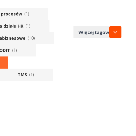
PCBC
i procesów
(1)
ja działu HR
(1)
Więcej tagów
zabiznesowe
(10)
MODIT
(1)
TMS
(1)