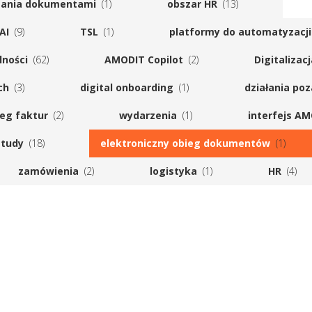
zania dokumentami
(1)
obszar HR
(13)
AI
(9)
TSL
(1)
platformy do automatyzacj
lności
(62)
AMODIT Copilot
(2)
Digitalizac
ch
(3)
digital onboarding
(1)
działania po
eg faktur
(2)
wydarzenia
(1)
interfejs A
study
(18)
elektroniczny obieg dokumentów
(1)
zamówienia
(2)
logistyka
(1)
HR
(4)