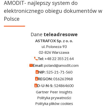
AMODIT- najlepszy system do
elektronicznego obiegu dokumentów w
Polsce
Dane
teleadresowe
ASTRAFOX Sp. z o. o.
ul. Poloneza 93
02-826 Warszawa
Tel:
+48 22 355 21 64
Email:
poland@amodit.com
NIP:
525-21-71-560
REGON:
016263968
D-U-N-S:
524864600
Gartner Peer Insights
Polityka prywatności
Polityka plików cookies