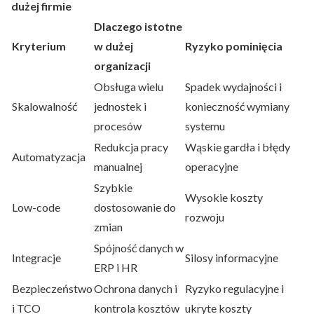
dużej firmie
Dlaczego istotne
Kryterium
w dużej
Ryzyko pominięcia
organizacji
Obsługa wielu
Spadek wydajności i
Skalowalność
jednostek i
konieczność wymiany
procesów
systemu
Redukcja pracy
Wąskie gardła i błędy
Automatyzacja
manualnej
operacyjne
Szybkie
Wysokie koszty
Low-code
dostosowanie do
rozwoju
zmian
Spójność danych w
Integracje
Silosy informacyjne
ERP i HR
Bezpieczeństwo
Ochrona danych i
Ryzyko regulacyjne i
i TCO
kontrola kosztów
ukryte koszty