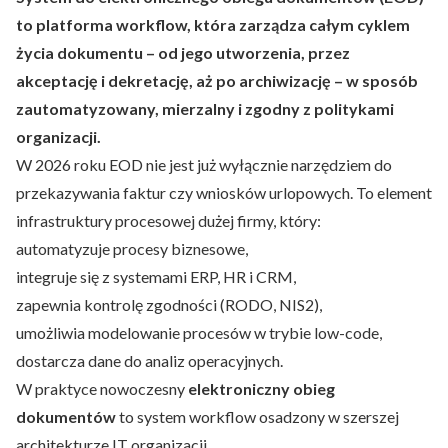
to platforma workflow, która zarządza całym cyklem
życia dokumentu – od jego utworzenia, przez
akceptację i dekretację, aż po archiwizację – w sposób
zautomatyzowany, mierzalny i zgodny z politykami
organizacji.
W 2026 roku EOD nie jest już wyłącznie narzędziem do
przekazywania faktur czy wniosków urlopowych. To element
infrastruktury procesowej dużej firmy, który:
automatyzuje procesy biznesowe,
integruje się z systemami ERP, HR i CRM,
zapewnia kontrolę zgodności (RODO, NIS2),
umożliwia modelowanie procesów w trybie low-code,
dostarcza dane do analiz operacyjnych.
W praktyce nowoczesny
elektroniczny obieg
dokumentów
to system workflow osadzony w szerszej
architekturze IT organizacji.