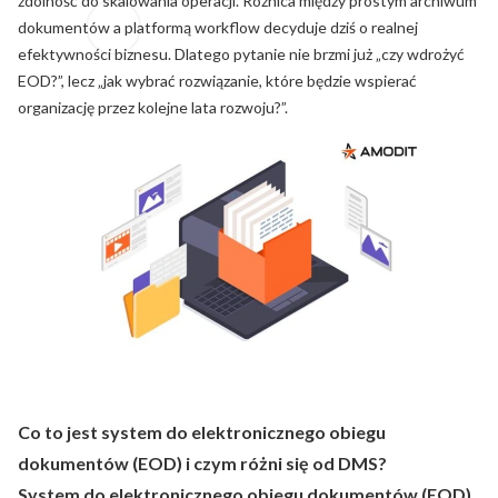
zdolność do skalowania operacji. Różnica między prostym archiwum
dokumentów a platformą workflow decyduje dziś o realnej
efektywności biznesu. Dlatego pytanie nie brzmi już „czy wdrożyć
EOD?”, lecz „jak wybrać rozwiązanie, które będzie wspierać
organizację przez kolejne lata rozwoju?”.
Co to jest system do elektronicznego obiegu
dokumentów (EOD) i czym różni się od DMS?
System do elektronicznego obiegu dokumentów (EOD)