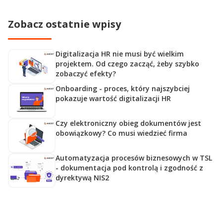
liczby procesów, poziomu integracji oraz dojrzałości
procesowej organizacji.
Zobacz ostatnie wpisy
Digitalizacja HR nie musi być wielkim
projektem. Od czego zacząć, żeby szybko
zobaczyć efekty?
Onboarding - proces, który najszybciej
pokazuje wartość digitalizacji HR
Czy elektroniczny obieg dokumentów jest
obowiązkowy? Co musi wiedzieć firma
Automatyzacja procesów biznesowych w TSL
- dokumentacja pod kontrolą i zgodność z
dyrektywą NIS2