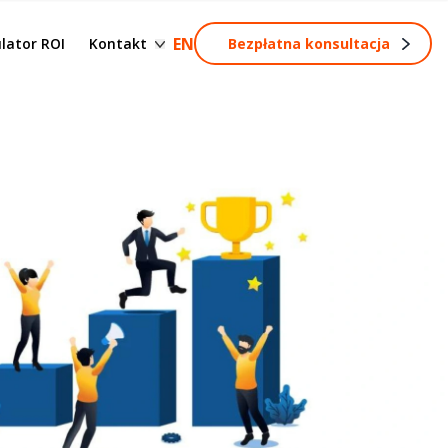
esów
Formularz kontaktowy
EN
lator ROI
Kontakt
Bezpłatna konsultacja
Zostań partnerem
rocesów
s
rozwój