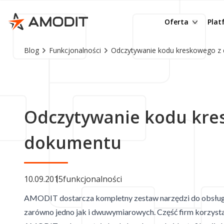
Budżetowanie
R
e-Teczka
Cz
Oferta
Pla
Raportowanie
D
Obieg korespon
Dl
Blog
Funkcjonalności
Odczytywanie kodu kreskowego z
Rozliczanie zal
M
eDoręczenia
In
Portal pracow
Z
Obieg faktur
Be
Delegacje
D
Obieg umów
Op
Wnioski urlop
O
Odczytywanie kodu kre
System OMS - 
Pr
Podpisywanie
AMODIT AI OCR
Ob
dokumentu
Archiwum do
DMS – Docume
Mo
Ochrona sygna
KSeF Connecto
eP
10.09.2015
funkcjonalności
RODO
E-Podpis
AI
AMODIT dostarcza kompletny zestaw narzędzi do obsłu
Jednorazowy p
zarówno jedno jak i dwuwymiarowych. Część firm korzyst
Inne procesy