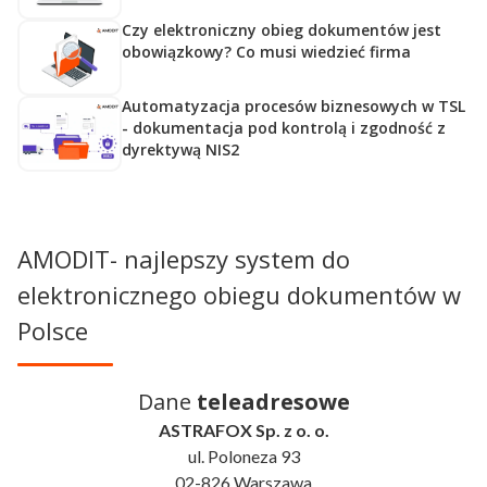
użytkownicy, a każda operacja jest rejestrowana. Firma
Czy elektroniczny obieg dokumentów jest
obowiązkowy? Co musi wiedzieć firma
zyskuje więc pełną kontrolę nad tym, kto, kiedy i na jakim
etapie procesu miał dostęp do konkretnych informacji.
Automatyzacja procesów biznesowych w TSL
- dokumentacja pod kontrolą i zgodność z
dyrektywą NIS2
AMODIT- najlepszy system do
elektronicznego obiegu dokumentów w
Polsce
Dane
teleadresowe
ASTRAFOX Sp. z o. o.
ul. Poloneza 93
02-826 Warszawa