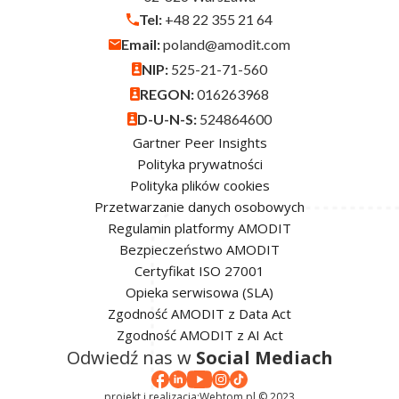
Tel:
+48 22 355 21 64
Email:
poland@amodit.com
NIP:
525-21-71-560
REGON:
016263968
D-U-N-S:
524864600
Gartner Peer Insights
Polityka prywatności
Polityka plików cookies
Przetwarzanie danych osobowych
Regulamin platformy AMODIT
Bezpieczeństwo AMODIT
Certyfikat ISO 27001
Opieka serwisowa (SLA)
Zgodność AMODIT z Data Act
Zgodność AMODIT z AI Act
Odwiedź nas w
Social Mediach
projekt i realizacja:
Webtom.pl © 2023