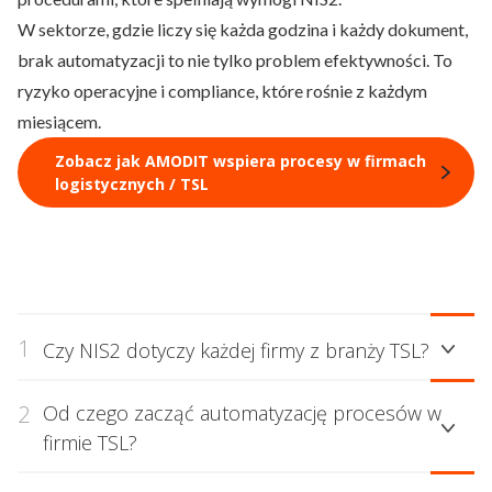
W sektorze, gdzie liczy się każda godzina i każdy dokument,
brak automatyzacji to nie tylko problem efektywności. To
ryzyko operacyjne i compliance, które rośnie z każdym
miesiącem.
Zobacz jak AMODIT wspiera procesy w firmach
logistycznych / TSL
1
Czy NIS2 dotyczy każdej firmy z branży TSL?
Nie każdej. NIS2 obejmuje głównie średnie i duże firmy
2
Od czego zacząć automatyzację procesów w
transportowe i logistyczne. Transport jest jednak
firmie TSL?
wymieniony w dyrektywie jako sektor kluczowy, co
oznacza najostrzejszy reżim wymogów. Mniejsze firmy
Najlepiej od obszaru, który dziś generuje największe