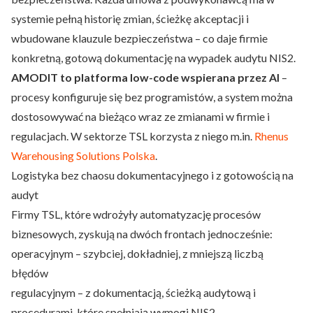
systemie pełną historię zmian, ścieżkę akceptacji i
wbudowane klauzule bezpieczeństwa – co daje firmie
konkretną, gotową dokumentację na wypadek audytu NIS2.
AMODIT to platforma low-code
wspierana przez AI
–
procesy konfiguruje się bez programistów, a system można
dostosowywać na bieżąco wraz ze zmianami w firmie i
regulacjach. W sektorze TSL korzysta z niego m.in.
Rhenus
Warehousing Solutions Polska
.
Logistyka bez chaosu dokumentacyjnego i z gotowością na
audyt
Firmy TSL, które wdrożyły automatyzację procesów
biznesowych, zyskują na dwóch frontach jednocześnie:
operacyjnym – szybciej, dokładniej, z mniejszą liczbą
błędów
regulacyjnym – z dokumentacją, ścieżką audytową i
procedurami, które spełniają wymogi NIS2.