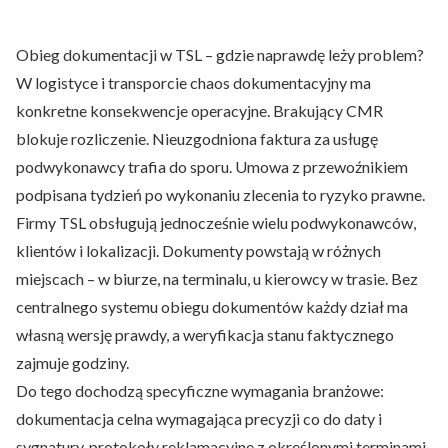
Obieg dokumentacji w TSL – gdzie naprawdę leży problem?
W logistyce i transporcie chaos dokumentacyjny ma
konkretne konsekwencje operacyjne. Brakujący CMR
blokuje rozliczenie. Nieuzgodniona faktura za usługę
podwykonawcy trafia do sporu. Umowa z przewoźnikiem
podpisana tydzień po wykonaniu zlecenia to ryzyko prawne.
Firmy TSL obsługują jednocześnie wielu podwykonawców,
klientów i lokalizacji. Dokumenty powstają w różnych
miejscach – w biurze, na terminalu, u kierowcy w trasie. Bez
centralnego systemu obiegu dokumentów każdy dział ma
własną wersję prawdy, a weryfikacja stanu faktycznego
zajmuje godziny.
Do tego dochodzą specyficzne wymagania branżowe:
dokumentacja celna wymagająca precyzji co do daty i
sygnatury, protokoły reklamacyjne z określonymi terminami