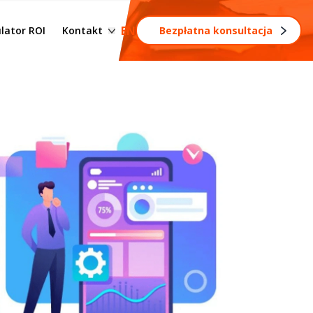
esów
Formularz kontaktowy
EN
lator ROI
Kontakt
Bezpłatna konsultacja
Zostań partnerem
rocesów
s
rozwój