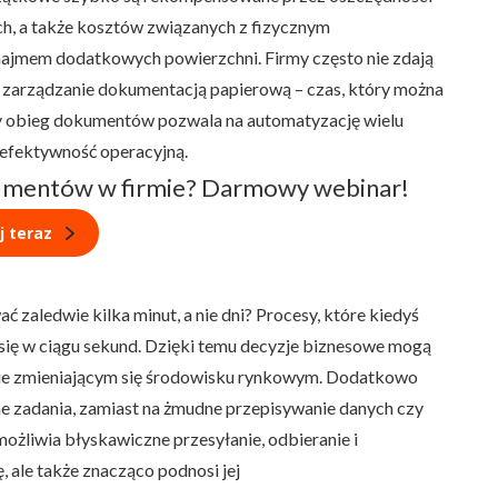
ych, a także kosztów związanych z fizycznym
ajmem dodatkowych powierzchni. Firmy często nie zdają
 i zarządzanie dokumentacją papierową – czas, który można
ny obieg dokumentów pozwala na automatyzację wielu
 efektywność operacyjną.
kumentów w firmie? Darmowy webinar!
j teraz
zaledwie kilka minut, a nie dni? Procesy, które kiedyś
się w ciągu sekund. Dzięki temu decyzje biznesowe mogą
nie zmieniającym się środowisku rynkowym. Dodatkowo
e zadania, zamiast na żmudne przepisywanie danych czy
ożliwia błyskawiczne przesyłanie, odbieranie i
 ale także znacząco podnosi jej