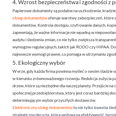
4. Wzrost bezpieczeństwa i zgodności z 
Papierowe dokumenty są podatne na uszkodzenia, kradzież 
obieg dokumentów
oferuje warstwy zabezpieczeń, które 
dokumentów. Kontrola dostępu, szyfrowanie danych, kopie 
zapewniają, że ważne informacje nie wpadną w niepowołan
audytu i śledzenia zmian, co nie tylko zwiększa transparen
wymogów regulacyjnych, takich jak RODO czy HIPAA. Dod
najnowsze wymogi prawne, co pomaga w utrzymaniu zgodn
5. Ekologiczny wybór
W erze, gdy każda firma powinna myśleć o swoim śladzie
w kierunku zrównoważonego rozwoju. Redukcja zużycia papie
drzew, które są niezbędne dla naszej planety. Przejście 
społecznej przedsiębiorstwa, który jest coraz bardziej doc
determinującym wybór przyszłych dostawców.
Elektroniczny obieg dokumentów
to nie tylko kwestia śl
strategiczna decyzja, która wpływa na efektywność, bezpi