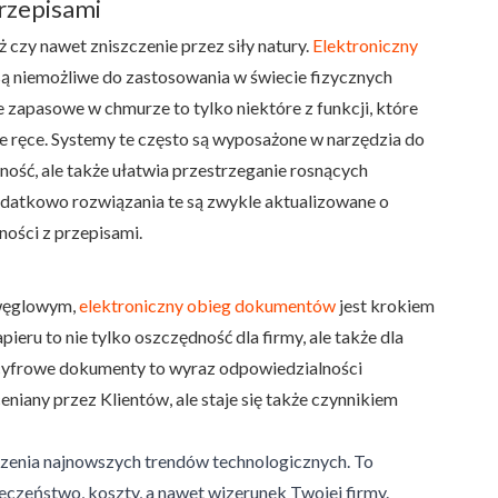
przepisami
czy nawet zniszczenie przez siły natury.
Elektroniczny
są niemożliwe do zastosowania w świecie fizycznych
zapasowe w chmurze to tylko niektóre z funkcji, które
e ręce. Systemy te często są wyposażone w narzędzia do
tność, ale także ułatwia przestrzeganie rosnących
atkowo rozwiązania te są zwykle aktualizowane o
ości z przepisami.
 węglowym,
elektroniczny obieg dokumentów
jest krokiem
ru to nie tylko oszczędność dla firmy, ale także dla
na cyfrowe dokumenty to wyraz odpowiedzialności
eniany przez Klientów, ale staje się także czynnikiem
edzenia najnowszych trendów technologicznych. To
eczeństwo, koszty, a nawet wizerunek Twojej firmy.