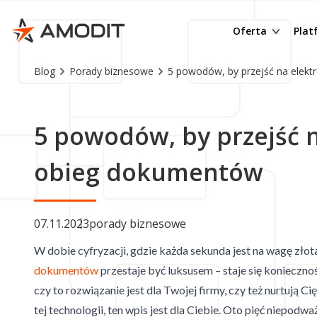
Budżetowanie
R
e-Teczka
Cz
Oferta
Pla
Raportowanie
D
Obieg korespon
Dl
Blog
Porady biznesowe
5 powodów, by przejść na elek
Rozliczanie zal
M
eDoręczenia
In
Portal pracow
Z
Obieg faktur
Be
5 powodów, by przejść n
Delegacje
D
Obieg umów
Op
Wnioski urlop
O
System OMS - 
Pr
obieg dokumentów
Podpisywanie
AMODIT AI OCR
Ob
Archiwum do
DMS – Docume
Mo
07.11.2023
porady biznesowe
Ochrona sygna
KSeF Connecto
eP
W dobie cyfryzacji, gdzie każda sekunda jest na wagę złot
RODO
E-Podpis
AI
dokumentów
przestaje być luksusem – staje się koniecznośc
Jednorazowy p
czy to rozwiązanie jest dla Twojej firmy, czy też nurtują Ci
tej technologii, ten wpis jest dla Ciebie. Oto pięć niepod
Inne procesy