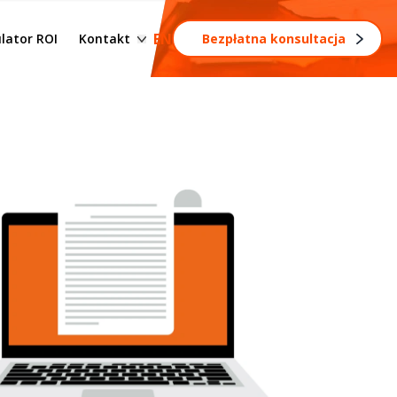
esów
Formularz kontaktowy
EN
lator ROI
Kontakt
Bezpłatna konsultacja
Zostań partnerem
rocesów
s
rozwój