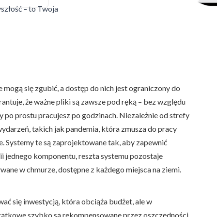
szłość – to Twoja
PCBC
ogą się zgubić, a dostęp do nich jest ograniczony do
antuje, że ważne pliki są zawsze pod ręką – bez względu
y po prostu pracujesz po godzinach. Niezależnie od strefy
wydarzeń, takich jak pandemia, która zmusza do pracy
e. Systemy te są zaprojektowane tak, aby zapewnić
rii jednego komponentu, reszta systemu pozostaje
wane w chmurze, dostępne z każdego miejsca na ziemi.
ć się inwestycją, która obciąża budżet, ale w
początkowe szybko są rekompensowane przez oszczędności