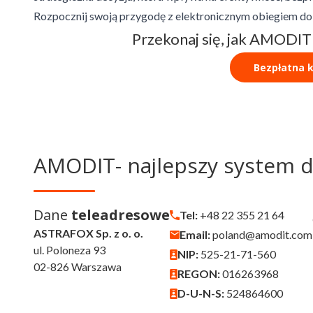
Rozpocznij swoją przygodę z elektronicznym obiegiem d
Przekonaj się, jak AMODIT
Bezpłatna k
AMODIT- najlepszy system 
Dane
teleadresowe
Tel:
+48 22 355 21 64
ASTRAFOX Sp. z o. o.
Email:
poland@amodit.com
ul. Poloneza 93
NIP:
525-21-71-560
02-826 Warszawa
REGON:
016263968
D-U-N-S:
524864600