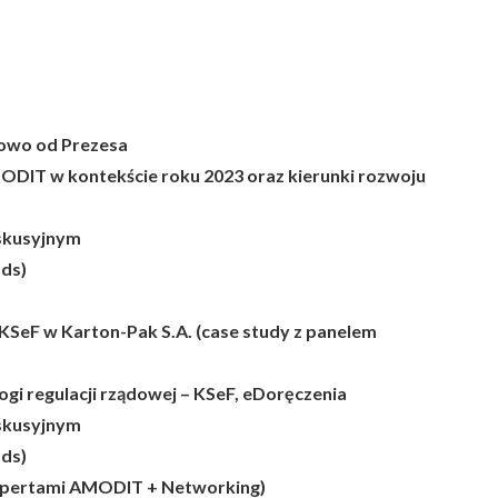
słowo od Prezesa
ODIT w kontekście roku 2023 oraz kierunki rozwoju
yskusyjnym
ods)
 KSeF w Karton-Pak S.A. (case study z panelem
 regulacji rządowej – KSeF, eDoręczenia
yskusyjnym
ods)
kspertami AMODIT + Networking)