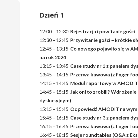
Dzień 1
12:00 – 12:30
Rejestracja i powitanie gości
12:30 – 12:45
Przywitanie gości – krótkie 
12:45 – 13:15
Co nowego pojawiło się w AM
na rok 2024
13:15 – 13:45
Case study nr 1 z panelem d
13:45 – 14:15
Przerwa kawowa (z finger fo
14:15 – 14:45
Moduł raportowy w AMODIT
14:45 – 15:15
Jak oni to zrobili? Wdrożenie
dyskusyjnym)
15:15 – 15:45
Odpowiedź AMODIT na wymogi
15:45 – 16:15
Case study nr 3 z panelem d
16:15 – 16:45
Przerwa kawowa (z finger fo
16:45 – 18:15
Sesje roundtables (Q&A z E