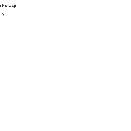
kolacji
rty