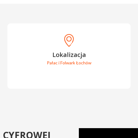
PCBC
Lokalizacja
Pałac i Folwark Łochów
 CYFROWEJ