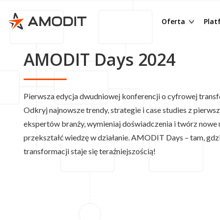
Budżetowanie
R
e-Teczka
Cz
Oferta
Pla
Raportowanie
D
Obieg korespon
Dl
Rozliczanie zal
M
AMODIT Days 2024
eDoręczenia
In
Portal pracow
Z
Obieg faktur
Be
Delegacje
D
Obieg umów
Op
Pierwsza edycja dwudniowej konferencji o cyfrowej transf
Wnioski urlop
O
System OMS - 
Pr
Odkryj najnowsze trendy, strategie i case studies z pierwsze
ekspertów branży, wymieniaj doświadczenia i twórz nowe mo
Podpisywanie
AMODIT AI OCR
Ob
przekształć wiedzę w działanie. AMODIT Days – tam, gdzi
Archiwum do
DMS – Docume
Mo
transformacji staje się teraźniejszością!
Ochrona sygna
KSeF Connecto
eP
RODO
E-Podpis
AI
Jednorazowy p
Inne procesy