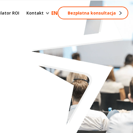
esów
Formularz kontaktowy
EN
lator ROI
Kontakt
Bezpłatna konsultacja
Zostań partnerem
rocesów
s
rozwój