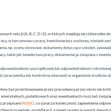
PCBC
ch sekcji (A, B, C, D i E), w których znajdują się różnorodne d
racy, w tym umowa o pracę, kwestionariusz osobowy, oświadcze
nia, np. oceny okresowe, dokumenty dotyczące szkoleń, zaświadcz
acy, takie jak świadectwo pracy, dokumentacja związana z ewe
dpowiedzialności porządkowej lub odpowiedzialności określonej 
ści pracownika lub kontroli na obecność w organizmie środków dz
ny być przechowywane przez pracodawcę przez okres nie krótsz
w emerytalnych, podatkowych oraz ewentualnych roszczeń związ
z przepisami
RODO
, co oznacza konieczność zapewnienia odpow
żliwością wglądu, modyfikacji, a nawet usunięcia swoich danych 