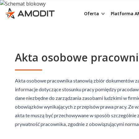
Budżetowanie
Raporty 
e-Teczka
Czym jest
Oferta
Platforma 
Raportowanie
Dostęp t
Obieg korespondencji
Dlaczego 
Rozliczanie zaliczek
Monitor w
eDoręczenia
Integracje
Portal pracowniczy
Zastępstw
Obieg faktur
Bezpiecze
Akta osobowe pracown
Delegacje
Dane wraż
Obieg umów
Opieka ser
Wnioski urlopowe
Organizac
System OMS - obsługa
Prezentacj
Podpisywanie umów
AMODIT AI OCR
Obieg dok
Akta osobowe pracownika stanowią zbiór dokumentów za
informacje dotyczące stosunku pracy pomiędzy pracodawc
Archiwum dokumentó
DMS – Document Mana
Moduły do
dane niezbędne do zarządzania zasobami ludzkimi w firmie
Ochrona sygnalistów
KSeF Connector
ePodpis Tr
obowiązków wynikających z przepisów prawa pracy. Ze wz
RODO
E-Podpis
AI Driven 
akta te muszą być przechowywane w sposób szczególnie 
prywatność pracownika, zgodnie z obowiązującymi norma
Jednorazowy podpis kw
Inne procesy